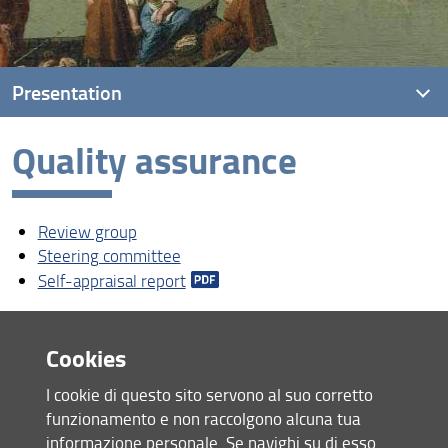
Presentation
Quality assurance
What is a PhD programme?
Phd life and forms
Review group
Purpose and career opportunities
Steering committee
Regulations and Admission
Self-appraisal report
Quality assurance
Cookies
Share
PhD study programme
I cookie di questo sito servono al suo corretto
IUSSAF
last update
funzionamento e non raccolgono alcuna tua
16.04.2026
Contacts details
informazione personale. Se navighi su di esso