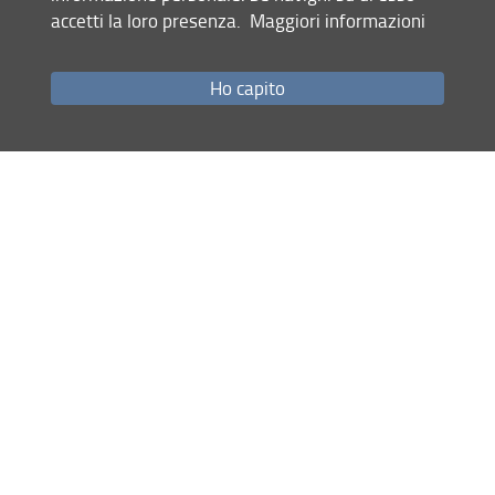
accetti la loro presenza.
Maggiori informazioni
Institutional documents
Site map
Ho capito
RSS feed
Privacy policy
Legal notices
Accessibility
Monitoring
Dottorato in Lingue Letterature e Culture Comparate | FORLILPSI
© Copyright 2012-2026 Università degli Studi di Firenze UNIFI
P.IVA/Cod.Fis 01279680480
Via Laura, 48 - 50121 Firenze (FI)
Tel.
+39 055 2756101