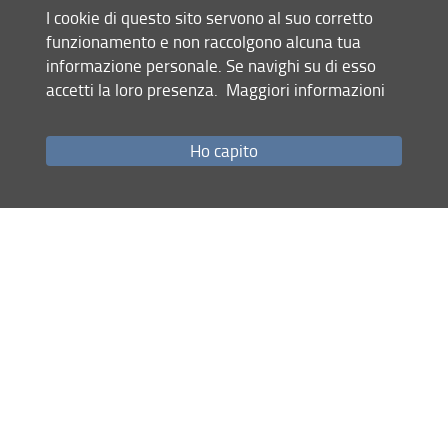
I cookie di questo sito servono al suo corretto
Share
Contacts details
funzionamento e non raccolgono alcuna tua
informazione personale. Se navighi su di esso
last update
Institutional documents
accetti la loro presenza.
Maggiori informazioni
30.04.2026
Ho capito
Site map
RSS feed
Privacy policy
Legal notices
Accessibility
Monitoring
Dottorato in Lingue Letterature e Culture Comparate | FORLILPSI