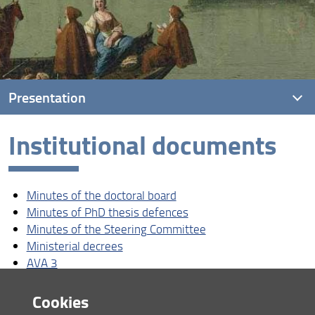
Presentation
Institutional documents
What is a PhD programme?
Phd life and forms
Minutes of the doctoral board
Purpose and career opportunities
Minutes of PhD thesis defences
Regulations and Admission
Minutes of the Steering Committee
Ministerial decrees
Quality assurance
AVA 3
Doctoral regulations
PhD study programme
Cookies
IUSSAF