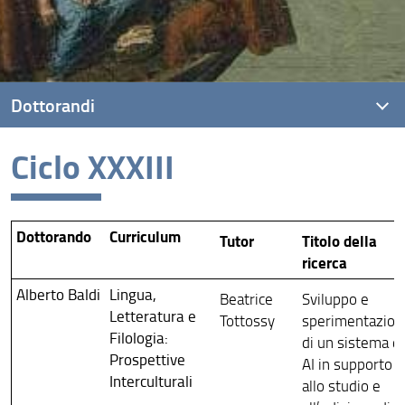
Dottorandi
Ciclo XXXIII
Elenco dei Dottorandi
Ciclo XLI
Ciclo XL
Dottorando
Curriculum
Tutor
Titolo della
ricerca
Ciclo XXXIX
Alberto Baldi
Lingua,
Beatrice
Sviluppo e
Ciclo XXXVIII
Letteratura e
Tottossy
sperimentazion
Filologia:
di un sistema di
Ciclo XXXVII
Prospettive
AI in supporto
Interculturali
Ciclo XXXVI
allo studio e