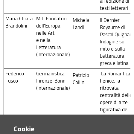
all’edizione di
Ciclo XXXV
testi letterari
Ciclo XXXIV
Maria Chiara
Miti Fondatori
Michela
Il Dernier
Brandolini
dell'Europa
Landi
Royaume di
Ciclo XXXIII
nelle Arti
Pascal Quignard
e nella
Indagine sul
Ciclo XXXII
Letteratura
mito e sulla
(Internazionale)
Ciclo XXXI
Letteratura
greca e latina
Ciclo XXX
Federico
Germanistica
La Romantica
Patrizio
Ciclo XXIX
Fusco
Firenze-Bonn
Fenice: la
Collini
(Internazionale)
ritrovata
Ciclo XXVIII
centralità delle
opere di arte
figurativa dei
maestri del
Rinascimento
Cookie
italiano ed