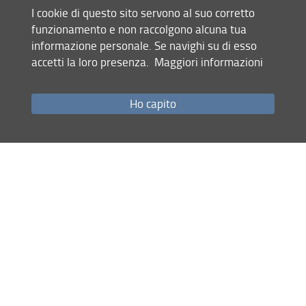
europeo
I cookie di questo sito servono al suo corretto
attarverso le
funzionamento e non raccolgono alcuna tua
opere del primo
informazione personale. Se navighi su di esso
Romanticismo
accetti la loro presenza.
Maggiori informazioni
tedesco
Marta
Miti Fondatori
Le radici del
Michela
Ho capito
Maiorano
dell'Europa
concetto di
Landi
nelle Arti e
Bellum Iustum
nella
nella
Letteratura
Letteratura
(Internazionale)
europea della
Riforma e della
Controriforma
Alessandro
Lingua,
Ernestina
La Scena. La
Melis
Letteratura e
Pellegrini
metafora del
Filologia:
"Contagio
Prospettive
teatrale", tra età
Interculturali