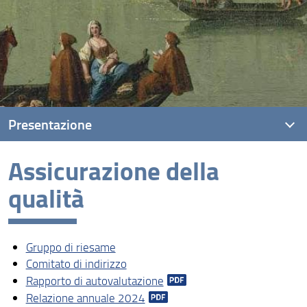
Presentazione
Assicurazione della
Cosa è un percorso di Dottorato di ricerca
qualità
Vita dottorale e modulistica
Finalità e sbocchi professionali
Gruppo di riesame
Regolamenti e Ammissione
Comitato di indirizzo
Assicurazione della qualità
Rapporto di autovalutazione
Relazione annuale 2024