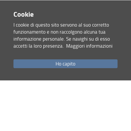
Piano dell'offerta formativa dottorato
Cookie
IUSSAF
Condividi
Contatti
I cookie di questo sito servono al suo corretto
funzionamento e non raccolgono alcuna tua
ultimo aggiornamento
Documentazione istituzionale
informazione personale. Se navighi su di esso
04.04.2026
accetti la loro presenza.
Maggiori informazioni
Ho capito
Mappa del sito
RSS feed
Privacy
Note Legali
Accessibilità e usabilità
Monitoraggio
Area personale