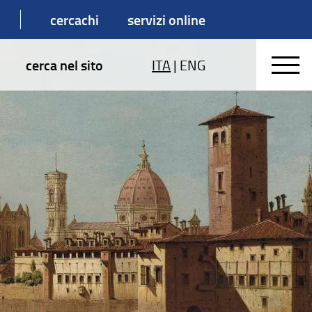
cercachi
servizi online
cerca nel sito
ITA
|
ENG