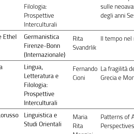
Filologia:
sulle neoava
Prospettive
degli anni S
Interculturali
e Ethel
Germanistica
Rita
Il tempo ne
Firenze-Bonn
Svandrlik
(Internazionale)
na
Lingua,
Fernando
La fragilità
Letteratura e
Cioni
Grecia e Mo
Filologia:
Prospettive
Interculturali
Lorusso
Linguistica e
Maria
Patterns of 
Studi Orientali
Rita
Perspective