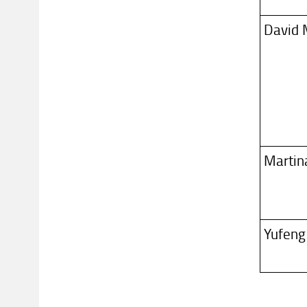
David 
Martina
Yufeng