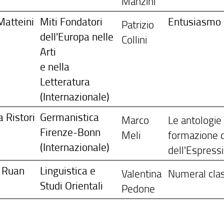
Manzini
Matteini
Miti Fondatori
Entusiasmo e
Patrizio
dell'Europa nelle
Collini
Arti
e nella
Letteratura
(Internazionale)
 Ristori
Germanistica
Marco
Le antologie 
Firenze-Bonn
Meli
formazione d
(Internazionale)
dell'Espress
 Ruan
Linguistica e
Valentina
Numeral clas
Studi Orientali
Pedone