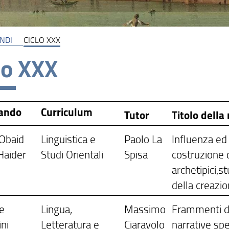
NDI
CICLO XXX
lo XXX
rando
Curriculum
Tutor
Titolo della 
Obaid
Linguistica e
Paolo La
Influenza ed
Haider
Studi Orientali
Spisa
costruzione d
archetipici,st
della creazion
le
Lingua,
Massimo
Frammenti di 
ni
Letteratura e
Ciaravolo
narrative sp